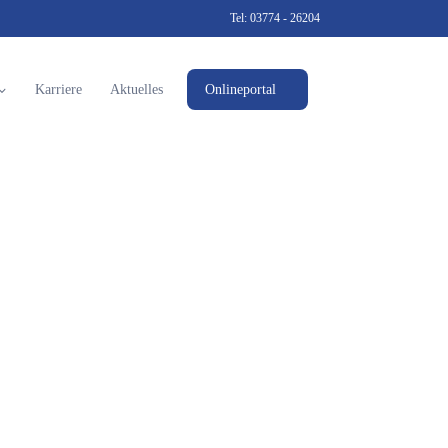
Tel:
03774 - 26204
Karriere
Aktuelles
Onlineportal